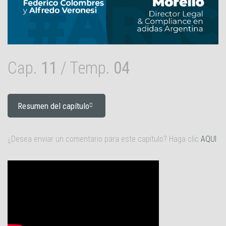
Cap.
11
/ Temp.
04
Resumen del capítulo
¿Desea enviar un comentario para este capítulo? Haga clic
AQUI