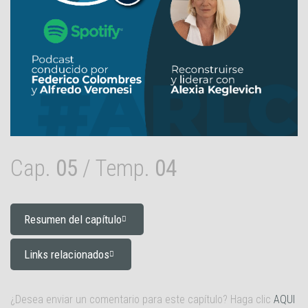
Cap.
05
/ Temp.
04
Resumen del capítulo
Links relacionados
¿Desea enviar un comentario para este capítulo? Haga clic
AQUI