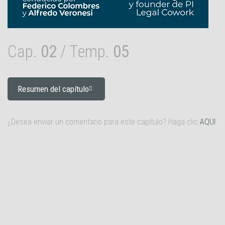
Cap.
02
/ Temp.
05
Resumen del capítulo
¿Desea enviar un comentario para este capítulo? Haga clic
AQUI