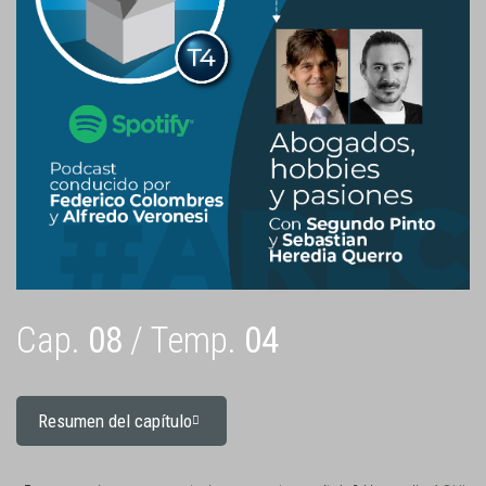
Cap.
08
/ Temp.
04
Resumen del capítulo