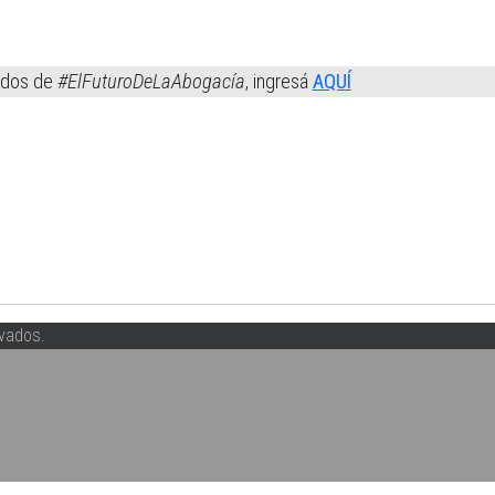
idos de
#ElFuturoDeLaAbogacía
, ingresá
AQUÍ
vados.