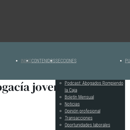
INICIO
CONTENIDOS
SECCIONES
PU
ogacía joven
Podcast: Abogados Rompiendo
la Caja
Boletín Mensual
Noticias
Opinión profesional
Transacciones
Oportunidades laborales