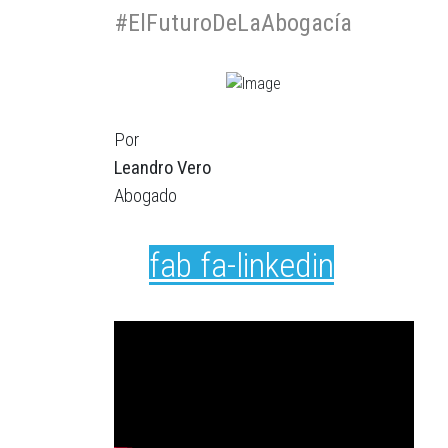
#ElFuturoDeLaAbogacía
Por
Leandro Vero
Abogado
fab fa-linkedin